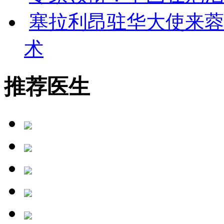
塞拉利昂驻华大使来蓉
术
推荐医生