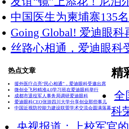
友谊“镜”上添花！尼泊
中国医生为柬埔寨135
Going Global! 
丝路心相通，爱迪眼科
精
热点文章
援外医疗点亮“民心相通”，爱迪眼科受邀出席
微创全飞秒精准4.0学习班在爱迪眼科举行
全
成都市退役军人事务局调研爱迪眼科‌
爱迪眼科CEO张游四川大学分享创业那些事儿
科
中国近视防控能力建设联盟学术交流会圆满落幕
央视报道：上校军官的