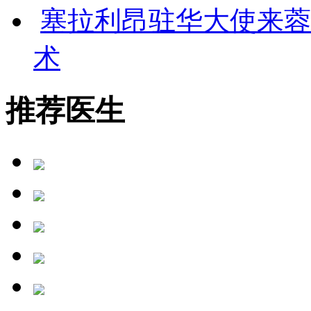
塞拉利昂驻华大使来蓉
术
推荐医生