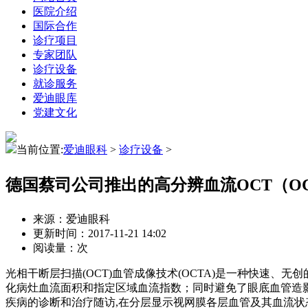
医院介绍
国际合作
诊疗项目
专家团队
诊疗设备
就诊服务
爱迪眼库
党建文化
当前位置:
爱迪眼科
>
诊疗设备
>
德国蔡司公司推出的高分辨血流OCT（OC
来源：爱迪眼科
更新时间：2017-11-21 14:02
阅读量：
次
光相干断层扫描(OCT)血管成像技术(OCTA)是一种快速、
化病灶血流面积和指定区域血流指数；同时避免了眼底血管造
疾病的诊断和治疗随访,在分层显示视网膜各层血管及其血流状