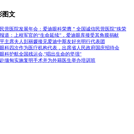
彩图文
民营医院发展年会：爱迪眼科荣膺＂全国诚信民营医院”殊荣
报道：上校军官的“生命延续”，爱迪眼库接受其角膜捐献
平主席夫人彭丽媛接见爱迪中斯友好光明行代表团
眼科四次作为医疗机构代表，出席省人民政府国庆招待会
眼科护航全国残运会,"唱出生命的坚强"
赴缅甸实施复明手术并为外籍医生举办培训班