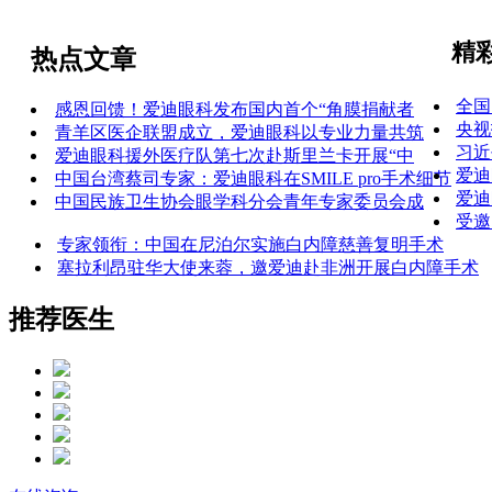
精
热点文章
全国
感恩回馈！爱迪眼科发布国内首个“角膜捐献者
央视
青羊区医企联盟成立，爱迪眼科以专业力量共筑
习近
爱迪眼科援外医疗队第七次赴斯里兰卡开展“中
爱迪
中国台湾蔡司专家：爱迪眼科在SMILE pro手术细节
爱迪
中国民族卫生协会眼学科分会青年专家委员会成
受邀
专家领衔：中国在尼泊尔实施白内障慈善复明手术
塞拉利昂驻华大使来蓉，邀爱迪赴非洲开展白内障手术
推荐医生