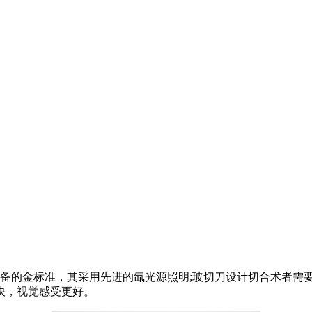
代玻切/超乳设备的金标准，其采用先进的氙光源照明;玻切刀设计切合术
快，视觉感受更好。