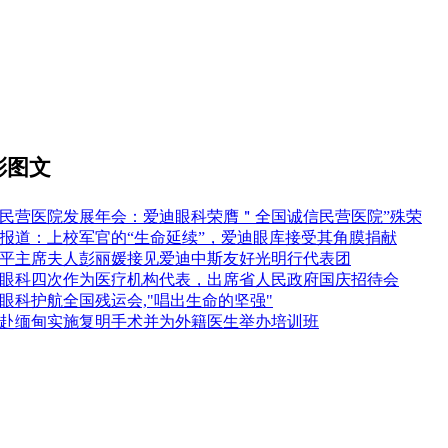
彩图文
民营医院发展年会：爱迪眼科荣膺＂全国诚信民营医院”殊荣
报道：上校军官的“生命延续”，爱迪眼库接受其角膜捐献
平主席夫人彭丽媛接见爱迪中斯友好光明行代表团
眼科四次作为医疗机构代表，出席省人民政府国庆招待会
眼科护航全国残运会,"唱出生命的坚强"
赴缅甸实施复明手术并为外籍医生举办培训班