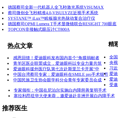
德国蔡司全新一代机器人全飞秒激光系统VISUMAX
蔡司微创全飞秒精准4.0-VISULYZE近视手术系统
SYSTANE™ iLux™睑板腺光热脉动复合治疗仪
德国蔡司OPMI Lumera T手术显微镜联合RESIGHT 700眼底
TOPCON非接触式眼压计CT800A
精
热点文章
全国
感恩回馈！爱迪眼科发布国内首个“角膜捐献者
央视
青羊区医企联盟成立，爱迪眼科以专业力量共筑
习近
爱迪眼科援外医疗队第七次赴斯里兰卡开展“中
爱迪
中国台湾蔡司专家：爱迪眼科在SMILE pro手术细节
爱迪
中国民族卫生协会眼学科分会青年专家委员会成
受邀
专家领衔：中国在尼泊尔实施白内障慈善复明手术
塞拉利昂驻华大使来蓉，邀爱迪赴非洲开展白内障手术
推荐医生