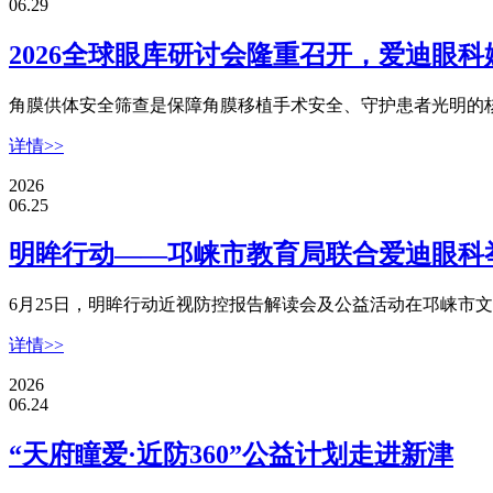
06.29
2026全球眼库研讨会隆重召开，爱迪眼
角膜供体安全筛查是保障角膜移植手术安全、守护患者光明的核
详情>>
2026
06.25
明眸行动——邛崃市教育局联合爱迪眼科
6月25日，明眸行动近视防控报告解读会及公益活动在邛崃市
详情>>
2026
06.24
“天府瞳爱·近防360”公益计划走进新津