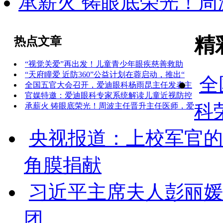
承薪火 铸眼底荣光！
精
热点文章
“视觉关爱”再出发！儿童青少年眼疾慈善救助
“天府瞳爱 近防360”公益计划在蓉启动，推出“
全
全国五官大会召开，爱迪眼科杨雨昆主任发表主
官媒特邀：爱迪眼科专家系统解读儿童近视防控
科
承薪火 铸眼底荣光！周波主任晋升主任医师，爱
央视报道：上校军官的
角膜捐献
习近平主席夫人彭丽媛
团