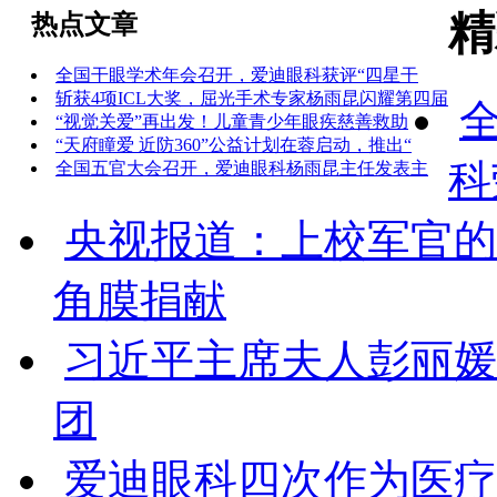
精
热点文章
全国干眼学术年会召开，爱迪眼科获评“四星干
斩获4项ICL大奖，屈光手术专家杨雨昆闪耀第四届
“视觉关爱”再出发！儿童青少年眼疾慈善救助
“天府瞳爱 近防360”公益计划在蓉启动，推出“
科
全国五官大会召开，爱迪眼科杨雨昆主任发表主
央视报道：上校军官的
角膜捐献
习近平主席夫人彭丽媛
团
爱迪眼科四次作为医疗