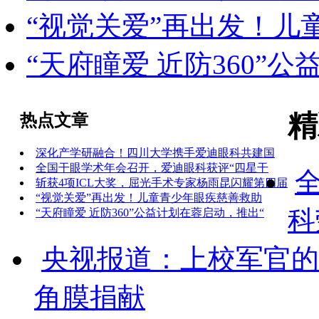
“视觉关爱”再出发！儿
“天府瞳爱 近防360”
精
热点文章
深化产学研融合！四川大学携手爱迪眼科共建国
全国干眼学术年会召开，爱迪眼科获评“四星干
斩获4项ICL大奖，屈光手术专家杨雨昆闪耀第四届
“视觉关爱”再出发！儿童青少年眼疾慈善救助
科
“天府瞳爱 近防360”公益计划在蓉启动，推出“
央视报道：上校军官的
角膜捐献