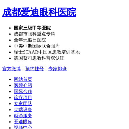
成都爱迪眼科医院
国家三级甲等医院
成都市眼科重点专科
全年无假日医院
中美中斯国际联合眼库
瑞士STAAR中国区患教培训基地
德国蔡司患教科普双认证
官方微博
丨
预约挂号
丨
专家排班
网站首页
医院介绍
国际合作
诊疗项目
专家团队
尖端设备
就诊服务
爱迪眼库
视频中心