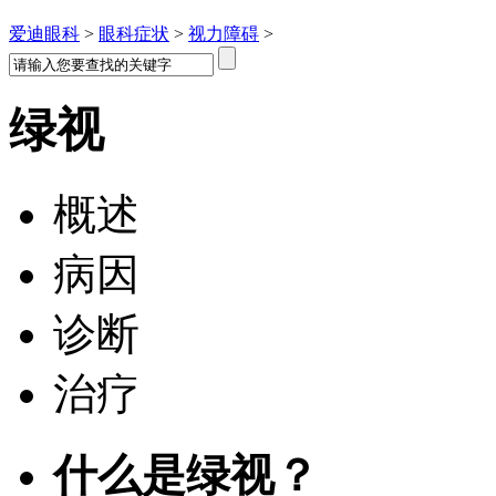
爱迪眼科
>
眼科症状
>
视力障碍
>
绿视
概述
病因
诊断
治疗
什么是绿视？