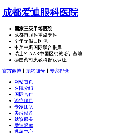
成都爱迪眼科医院
国家三级甲等医院
成都市眼科重点专科
全年无假日医院
中美中斯国际联合眼库
瑞士STAAR中国区患教培训基地
德国蔡司患教科普双认证
官方微博
丨
预约挂号
丨
专家排班
网站首页
医院介绍
国际合作
诊疗项目
专家团队
尖端设备
就诊服务
爱迪眼库
视频中心