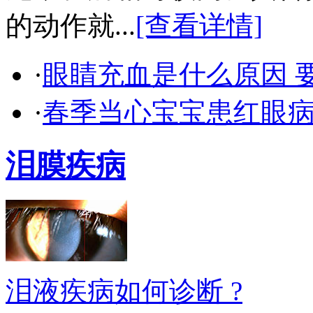
的动作就...
[查看详情]
·
眼睛充血是什么原因 
·
春季当心宝宝患红眼
泪膜疾病
泪液疾病如何诊断 ?