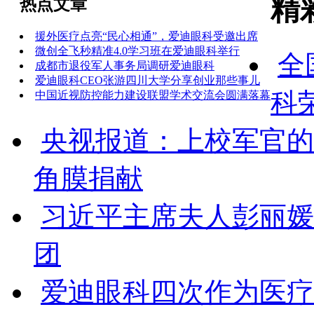
精
热点文章
援外医疗点亮“民心相通”，爱迪眼科受邀出席
微创全飞秒精准4.0学习班在爱迪眼科举行
全
成都市退役军人事务局调研爱迪眼科‌
爱迪眼科CEO张游四川大学分享创业那些事儿
科
中国近视防控能力建设联盟学术交流会圆满落幕
央视报道：上校军官的
角膜捐献
习近平主席夫人彭丽媛
团
爱迪眼科四次作为医疗