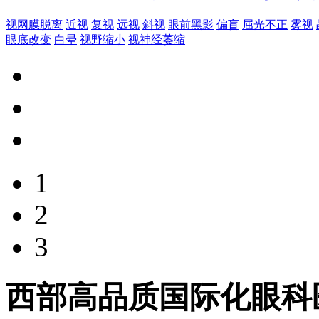
视网膜脱离
近视
复视
远视
斜视
眼前黑影
偏盲
屈光不正
雾视
眼底改变
白晕
视野缩小
视神经萎缩
1
2
3
西部高品质国际化眼科