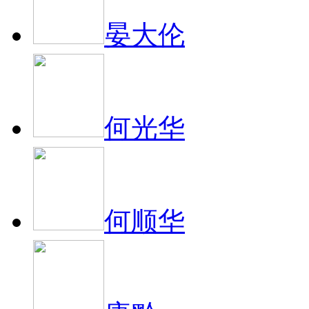
晏大伦
何光华
何顺华