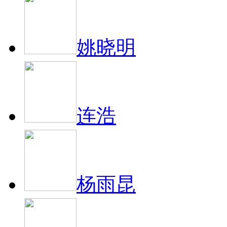
姚晓明
连浩
杨雨昆