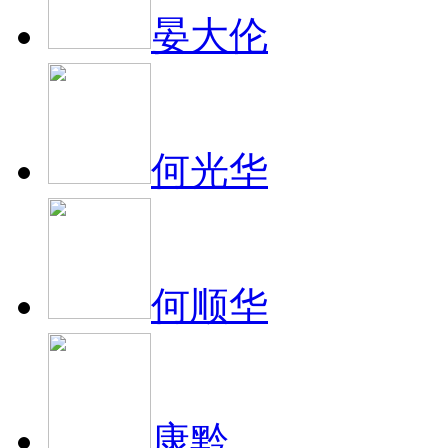
晏大伦
何光华
何顺华
康黔