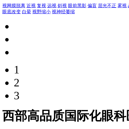
视网膜脱离
近视
复视
远视
斜视
眼前黑影
偏盲
屈光不正
雾视
眼底改变
白晕
视野缩小
视神经萎缩
1
2
3
西部高品质国际化眼科