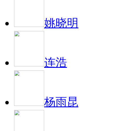
姚晓明
连浩
杨雨昆