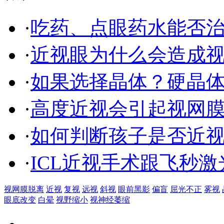
·
吃药、点眼药水能否
·
近视眼为什么会造成
·
如果选择晶体？硬晶
·
高度近视会引起视网
·
如何判断孩子是否近
·
ICL近视手术跟飞秒
视网膜脱离
近视
复视
远视
斜视
眼前黑影
偏盲
屈光不正
雾视
眼底改变
白晕
视野缩小
视神经萎缩