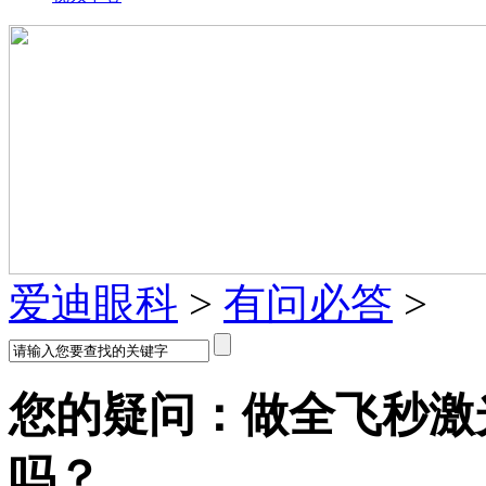
爱迪眼科
>
有问必答
>
您的疑问：做全飞秒激
吗？