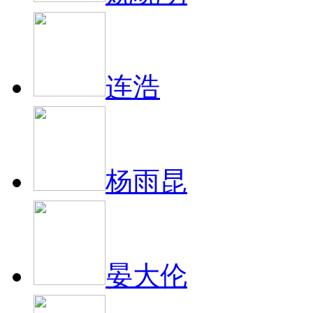
连浩
杨雨昆
晏大伦