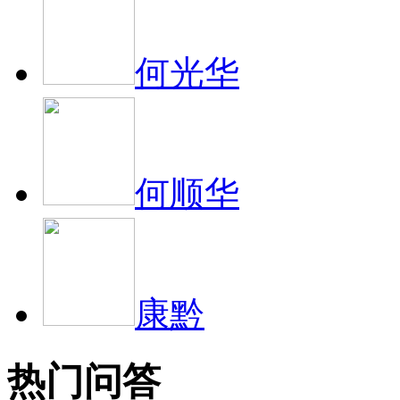
何光华
何顺华
康黔
热门问答