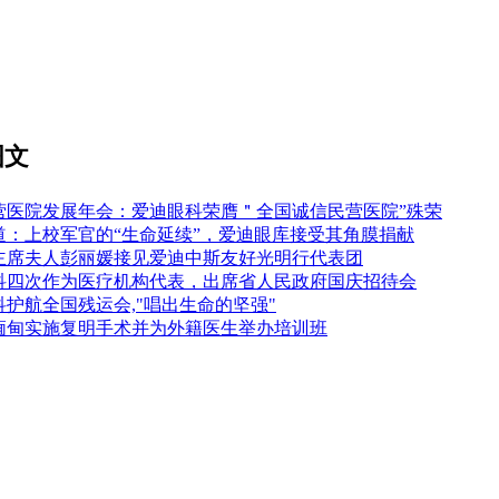
图文
营医院发展年会：爱迪眼科荣膺＂全国诚信民营医院”殊荣
道：上校军官的“生命延续”，爱迪眼库接受其角膜捐献
主席夫人彭丽媛接见爱迪中斯友好光明行代表团
科四次作为医疗机构代表，出席省人民政府国庆招待会
科护航全国残运会,"唱出生命的坚强"
缅甸实施复明手术并为外籍医生举办培训班