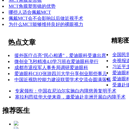
MCT角膜塑形镜
MCT角膜塑形镜的优势
哪些人适合佩戴MCT
佩戴MCT会不会影响以后做近视手术
为什么MCT能够维持良好的裸眼视力
精彩
热点文章
全国民
援外医疗点亮“民心相通”，爱迪眼科受邀出席
央视报
微创全飞秒精准4.0学习班在爱迪眼科举行
习近平
成都市退役军人事务局调研爱迪眼科‌
爱迪眼
爱迪眼科CEO张游四川大学分享创业那些事儿
爱迪眼
中国近视防控能力建设联盟学术交流会圆满落幕
受邀赴
专家领衔：中国在尼泊尔实施白内障慈善复明手术
塞拉利昂驻华大使来蓉，邀爱迪赴非洲开展白内障手术
推荐医生