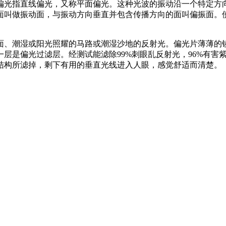
偏光指直线偏光，又称平面偏光。这种光波的振动沿一个特定方
面叫做振动面，与振动方向垂直并包含传播方向的面叫偏振面。
面、潮湿或阳光照耀的马路或潮湿沙地的反射光。偏光片薄薄的
层是偏光过滤层。经测试能滤除99%刺眼乱反射光，96%有害
结构所滤掉，剩下有用的垂直光线进入人眼，感觉舒适而清楚。