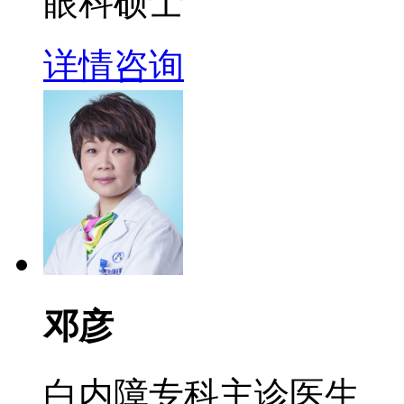
眼科硕士
详情
咨询
邓彦
白内障专科主诊医生