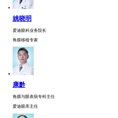
姚晓明
爱迪眼科业务院长
角膜移植专家
康黔
角膜与眼表病专科主任
爱迪眼库主任