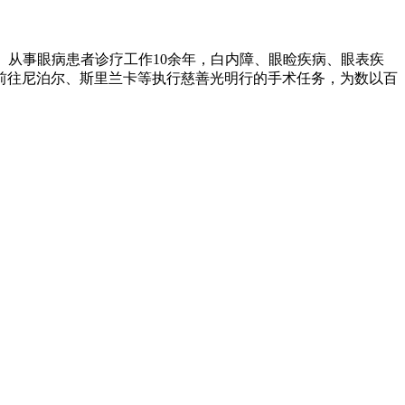
。从事眼病患者诊疗工作10余年，白内障、眼睑疾病、眼表疾
前往尼泊尔、斯里兰卡等执行慈善光明行的手术任务，为数以百